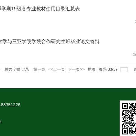
年秋季学期19级各专业教材使用目录汇总表
大学与三亚学院学院合作研究生班毕业论文答辩
录
总共
740
记录
第一页
<<上一页
下一页>>
尾页
页码
33
/
37
88351226
d.