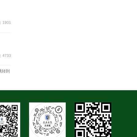
1901
4733
跳转到