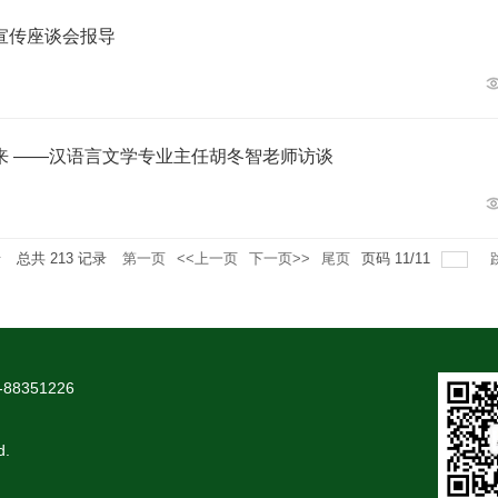
宣传座谈会报导
来 ——汉语言文学专业主任胡冬智老师访谈
录
总共
213
记录
第一页
<<上一页
下一页>>
尾页
页码
11
/
11
88351226
d.