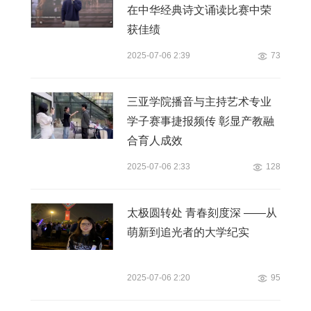
在中华经典诗文诵读比赛中荣
获佳绩
2025-07-06 2:39
73
三亚学院播音与主持艺术专业
学子赛事捷报频传 彰显产教融
合育人成效
2025-07-06 2:33
128
太极圆转处 青春刻度深 ——从
萌新到追光者的大学纪实
2025-07-06 2:20
95