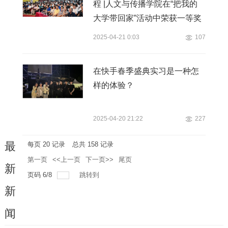
程 |人文与传播学院在“把我的
大学带回家”活动中荣获一等奖
2025-04-21 0:03
107
在快手春季盛典实习是一种怎
样的体验？
2025-04-20 21:22
227
最
每页
20
记录
总共
158
记录
第一页
<<上一页
下一页>>
尾页
新
页码
6
/
8
跳转到
新
闻