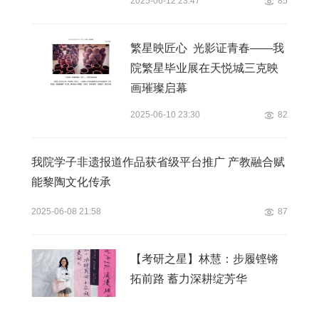
2025-06-12 23:47
85
繁星映匠心 光影证青春——我
院繁星毕业展在天悦城三克映
画璀璨启幕
2025-06-10 23:30
82
我院学子非遗报道作品获省级平台推广 产教融合赋
能黎陶文化传承
2025-06-08 21:58
87
【考研之星】林慧：步履铿锵
拓前路 蓄力深耕绽芳华