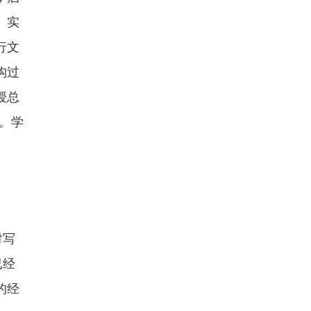
、实
行文
构过
授总
。学
。
对写
已经
的经