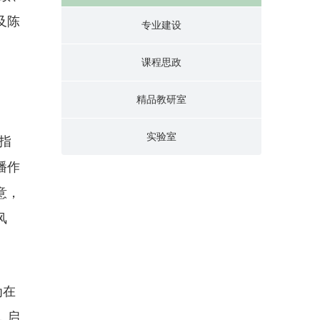
及陈
专业建设
课程思政
精品教研室
实验室
指
播作
意，
风
。
为在
，启