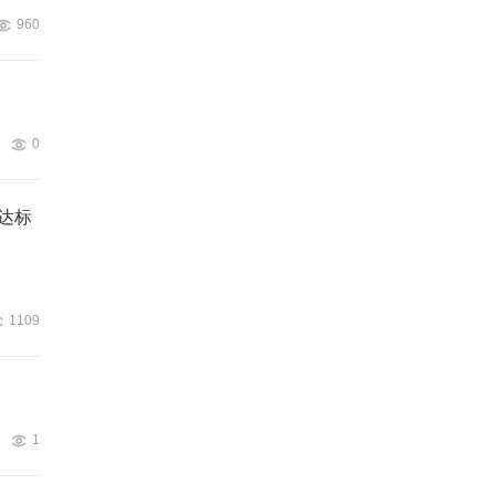
960
0
达标
1109
1