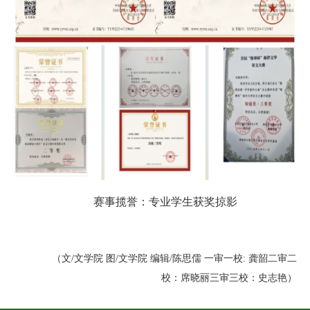
赛事揽誉：专业学生获奖掠影
（文/文学院 图/文学院 编辑/陈思儒 一审一校: 龚韶二审二
校：席晓丽三审三校：史志艳）