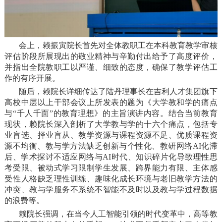
会上，赖振寅院长首先对全体教职工在本科教育教学审核
评估阶段所展现出的敬业精神与辛勤付出给予了高度评价，
并指出全院教职工以严谨、细致的态度，确保了教学评估工
作的有序开展。
随后，赖院长详细传达了陆丹理事长在吉利人才集团旗下
高校中层以上干部会议上所发表的题为《大学教和学的痛点
与“千人千面”的教育理想》的主旨演讲内容。结合当前教育
现状，赖院长深入剖析了大学教与学的十六个痛点，包括专
业盲选、择业盲从、教学资源与课程资源不足、优质课程资
源不均衡、教与学方法缺乏创新与个性化、教研网络AI化滞
后、学术探讨不适应网络与AI时代、知识碎片化导致理性思
考受限、被动式学习限制学生发展、跨界能力有限、主体感
受性人格缺乏理性训练、趣味化成长环境与老旧教学方法的
冲突、教与学服务不系统不智能不及时以及教与学过程数据
的浪费等。
赖院长强调，在当今人工智能引领的时代变革中，高等教