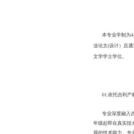
本专业学制为
4
业论文
(
设计）且通
文学学士学位。
01.
依托吉利产
专业深度融入
年级起即在真实技
题的技术能力。专