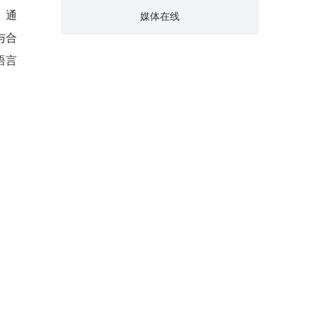
。通
媒体在线
与合
语言