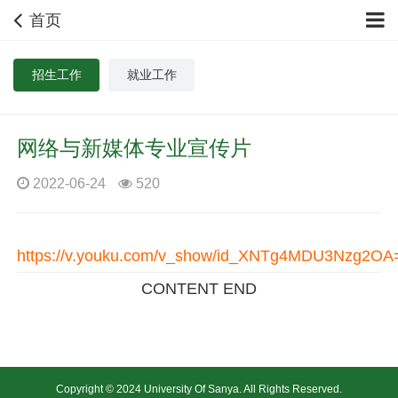
首页
招生工作
就业工作
网络与新媒体专业宣传片
2022-06-24
520
https://v.youku.com/v_show/id_XNTg4MDU3Nzg2OA
CONTENT END
Copyright © 2024 University Of Sanya. All Rights Reserved.