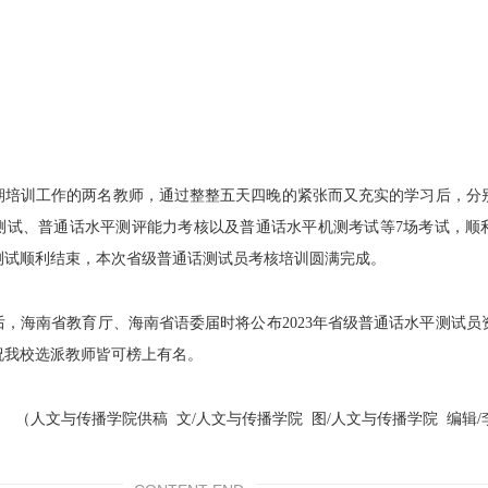
期培训工作的两名教师，通过
整整
五
天
四晚的
紧张而
又
充实的学习
后
，分
测试、普通话水平测评能力考核以及普通话水平机测考试
等
7
场考试
，
顺
测试顺利结束，本次省级普通话测试员考核培训圆满完成。
后，
海南省教育厅、海南省语委
届时将公布
2023
年省级普通话水平测试员
祝我校选派教师皆可榜上有名。
（人文与传播学院供稿 文/人文与传播学院 图/人文与传播学院 编辑/