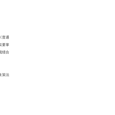
《普通
仅要掌
成绩合
政策法