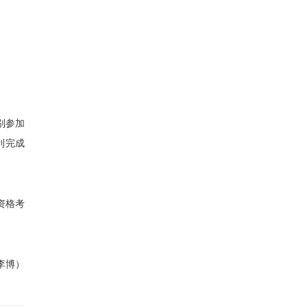
别
参加
利完成
资格考
李博）