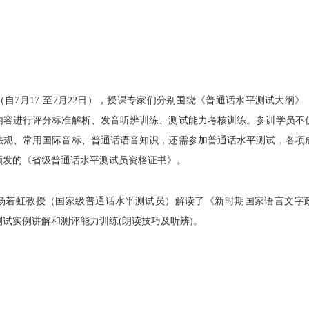
（自
7
月
17-
至
7
月
22
日），授课专家们分别围绕《普通话水平测试大纲》
内容进行评分标准解析、发音听辨训练、测试能力考核训练。参训学员不
法规、常用国际音标、普通话语音知识，还需参加普通话水平测试，各项
颁发的《省级普通话水平测试员资格证书》。
杨若虹教授（国家级普通话水平测试员）解读了《新时期国家语言文字
测试实例讲解和测评能力训练
(
朗读技巧及听辨
)
。