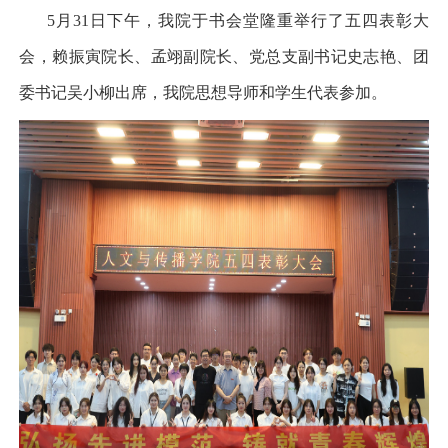
5月31日下午，
我院
于书会堂隆重
举行了五四表彰大
会，
赖振寅院长、孟翊副院长、党总支副书记史志艳、团
委书记吴小柳出席，我院思想导师和学生代表参加。