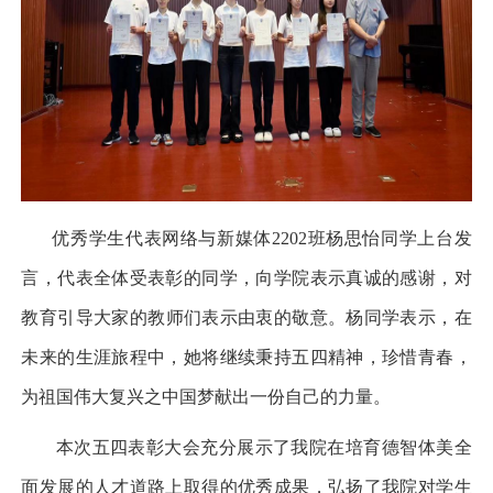
优秀学生
代表
网络与新媒体
2202班杨思怡
同学
上台发
言，代表全体受表彰的同学，向
学院
表示真诚
的
感谢，
对
教育引导
大家
的教师们表示由衷的敬意。
杨同学表示，
在
未来的生涯旅程中，
她
将
继续
秉持五四精神，珍惜青春，
为
祖
国伟大复兴之中国梦献出一份
自己的
力量。
本次五四表彰大会充分展示了我院在培育德智体美全
面发展的人才道路上取得的
优秀
成果，
弘扬了我院对学生