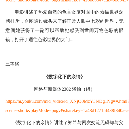
电影讲述了热爱自然的色盲女孩对眼中的素描世界深
感排斥，企图通过镜头来了解正常人眼中七彩的世界，无
意间她获得了一副可以帮助她感受到世间万物色彩的眼
镜，打开了通往色彩世界的大门....
三等奖
《数字化下的亲情》
网络与新媒体2302 潘怡（组）
https://m.youku.com/mid_video/id_XNjQ0MzY3NDg1Ng==.html
scene=short&playMode=pugv&sharekey=1a48d12715f438f840ae
《数字化下的亲情》讲述了郑希与网友交流无碍却与父