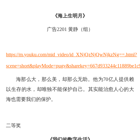
《海上生明月》
广告2201 黄静（组）
https://m.youku.com/mid_video/id_XNjQzNjQwNjkzNg==.html?
scene=short&playMode=pugv&sharekey=667d933244c11889be1c
海那么大，那么美，却那么无助。他为70亿人提供赖
以生存的水，却唯独不能保护自己。其实能治愈人心的大
海也需要我们的保护。
二等奖
《我们的数字生活》