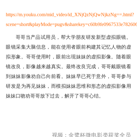
https://m.youku.com/mid_video/id_XNjQzNjQwNjkzNg==.html?
scene=short&playMode=pugv&sharekey=c60b9fe0967533e78260
哥哥当产品试用员，帮大学朋友研发新型虚拟眼镜。
眼镜采集大脑信息，能在使用者眼前构建其记忆人物的虚
拟形象。哥哥使用时，眼前出现妹妹的虚拟影像。随着眼
镜改良，影像越来越真实。最终改良完成，哥哥戴眼镜看
到妹妹影像劝自己向前看。妹妹早已死于意外，哥哥参与
研发是为再见妹妹，而模拟妹妹思维和形态的虚拟影像用
妹妹口吻劝哥哥放下过去，解开了哥哥心结。
视频：
金鹭杯微电影类获奖全员