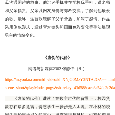
母沟通困难的故事。他沉迷手机并在学校玩手机，遭老师
和父亲指责。父亲以网友身份与郑希交流，了解到他最爱
的歌。最终，这首歌缓解了父子矛盾，加深了感情。作品
采用倒叙形式，通过背对镜头和画面色彩变化等手法展现
男主的情绪变化。
《虚伪的代价》
网络与新媒体2302 张静怡（组）
https://m.youku.com/mid_video/id_XNjQ0MzY3NTA2OA==.html
scene=short&playMode=pugv&sharekey=43d588caee8a54dc2c2d
《虚荣的代价》讲述了在数字时代的背景下，校园贷
款存在诸多危害，诱惑学生一步步走入困境。
在小林的校
园生活经历构成的叙事中，既有逆境与挑战，也有蜕变与