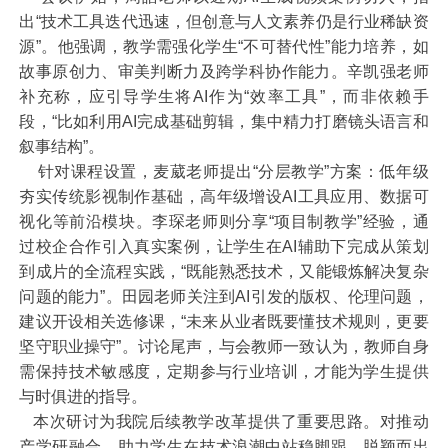
出“技术工具迭代迅速，但创意与人文素养仍是行业稀缺资
源”。他强调，教学需强化学生“不可替代性”能力培养，如
故事原创力、审美判断力及跨学科协作能力。辛凯强老师
补充称，应引导学生将
AI
作为“效率工具”，而非依赖手
段，“比如利用
AI
完成基础剪辑，集中精力打磨镜头语言和
叙事结构”。
针对课程设置，麦葳老师提出“分层教学”方案：低年级
夯实传统影视制作基础，高年级增设
AI
工具应用、数据可
视化等前沿模块。李琛老师则分享“项目制教学”经验，通
过校企合作引入真实案例，让学生在
AI
辅助下完成从策划
到成片的全流程实践，“既能熟悉技术，又能锻炼解决复杂
问题的能力”。田园老师关注到
AI
引发的版权、伦理问题，
建议开设相关选修课，“未来从业者既要懂技术规则，更要
坚守职业操守”。讨论尾声，与会教师一致认为，教师自身
需保持技术敏感度，定期参与行业培训，才能为学生提供
与时俱进的指导。
本次研讨为我院后续教学改革提供了重要思路。对推动
产学研融合，助力学生在技术浪潮中站稳脚跟、脱颖而出