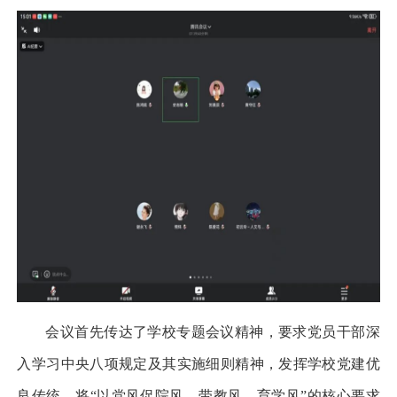
会议首先传达了学校专题会议精神，要求党员干部深
入学习中央八项规定及其实施细则精神，发挥学校党建优
良传统，将
“以党风促院风，带教风、育学风”的核心要求