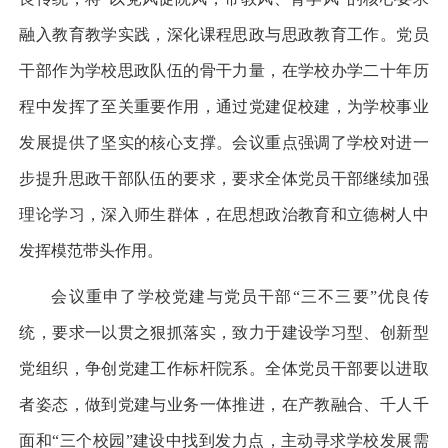
融入教育教学实践，深化课程思政与思政教育工作。党员
干部作为学校思政队伍的骨干力量，在学校办学二十年历
程中发挥了至关重要作用，通过党建促校建，为学校事业
发展提供了坚实的核心支撑。会议重点强调了学校对进一
步提升思政干部队伍的要求，要求全体党员干部继续加强
理论学习，深入师生群体，在思想政治教育和立德树人中
发挥模范带头作用。
会议重申了学校党建与党员干部
“三不三要”优良传
统，要求一以贯之狠抓落实，致力于建设学习型、创新型
党组织，争创党建工作标杆院系。全体党员干部要以进取
者姿态，做到党建与业务一体推进，在产教融合、千人千
面和“三个校园”建设中找到发力点，主动寻求学校发展需