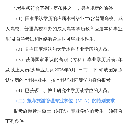
4.
考生须符合下列学历条件之一，另有规定的除外：
（
1
）国家承认学历的应届本科毕业生
(
含普通高校、成
人高校、普通高校举办的成人高等学历教育应届本科毕业
生
)
及自学考试和网络教育届时可毕业本科生。
（
2
）具有国家承认的大学本科毕业学历的人员。
（
3
）获得国家承认的高职（专科）毕业学历后满
2
年
及以上人员
(
从毕业后到
2026
年
9
月
1
日前，下同
)
或国家承
认学历的本科结业生，按本科毕业同等学力身份报考。
（
4
）已获硕士、博士研究生学历或学位的人员。
（二）报考旅游管理专业学位（
MTA
）的特别要求
报考旅游管理硕士（
MTA
）专业学位的考生，须符合
下列条件：