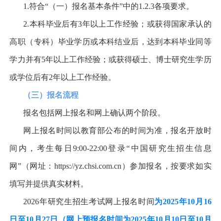
1.
符合
“
（一）报名基本条件
”
中的
1.2.3
各项要求。
2.
本科毕业后有
3
年以上工作经验；或获得国家承认的
高职（专科）毕业学历或本科结业后，达到本科毕业同等
学力并有
5
年以上工作经验；或获得硕士、博士研究生学历
或学位后有
2
年以上工作经验。
（三）报名流程
报名包括网上报名和网上确认两个阶段。
网上报名时间以教育部公布的时间为准，报名开放时
间内，考生每日
9:00-22:00
登录
“
中国研究生招生信息
网
”
（网址：
https://yz.chsi.com.cn
）参加报名，按要求如实
填写并提供真实材料。
2026
年研究生招生考试网上报名时间
为
2025
年
10
月
16
日至
10
月
27
日（网上预报名时间为
2025
年
10
月
10
日至
10
月