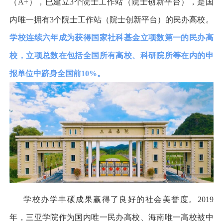
（
A+
），已建立
3
个院士工作站（院士创新平台），是国
内唯一拥有
3
个院士工作站（院士创新平台）的民办高校。
学校连续六年成为获得国家社科基金立项数第一的民办高
校，立项总数在包括全国所有高校、科研院所等在内的申
报单位中跻身全国前
10%
。
学校办学丰硕成果赢得了良好的社会美誉度。
2019
年，三亚学院作为国内唯一民办高校、海南唯一高校被中