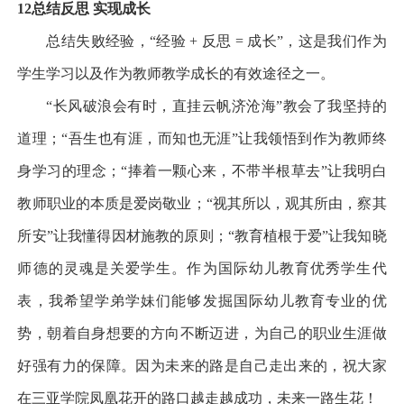
12
总结反思 实现成长
总结失败经验，
“
经验
+
反思
=
成长
”
，这是我们作为
学生学习以及作为教师教学成长的有效途径之一。
“
长风破浪会有时，直挂云帆济沧海
”
教会了我坚持的
道理；
“
吾生也有涯，而知也无涯
”
让我领悟到作为教师终
身学习的理念；
“
捧着一颗心来，不带半根草去
”
让我明白
教师职业的本质是爱岗敬业；
“
视其所以，观其所由，察其
所安
”
让我懂得因材施教的原则；
“
教育植根于爱
”
让我知晓
师德的灵魂是关爱学生。作为国际幼儿教育优秀学生代
表，我希望学弟学妹们能够发掘国际幼儿教育专业的优
势，朝着自身想要的方向不断迈进，为自己的职业生涯做
好强有力的保障。因为未来的路是自己走出来的，祝大家
在三亚学院凤凰花开的路口越走越成功，未来一路生花！