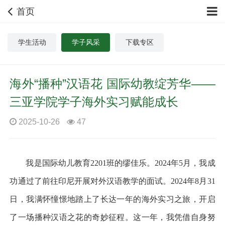
首页
学生活动
学子风采
下载专区
海外“播种”汉语花 国际幼教绽芳华——
三亚学院学子海外实习赋能成长
2025-10-26
47
我是国际幼儿教育
2201
班的缪佳乐。
2024
年
5
月，我成
功通过了前往印尼开展对外汉语教学的面试。
2024
年
8
月
31
日，我满怀憧憬地踏上了长达一年的海外实习之旅，开启
了一场播种汉语之花的奇妙征程。这一年，我凭借自身努