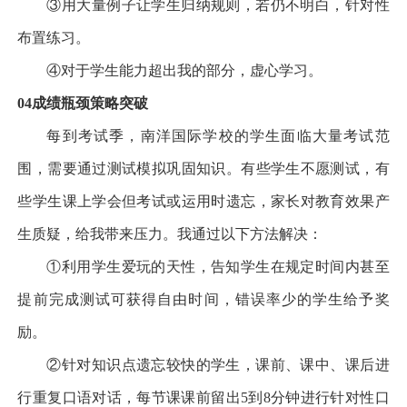
③
用大量例子让学生归纳规则，若仍不明白，针对性
布置练习。
④
对于学生能力超出我的部分，虚心学习。
04
成绩瓶颈
策略突破
每到考试季，南洋国际学校的学生面临大量考试范
围，需要通过测试模拟巩固知识。有些学生不愿测试，有
些学生课上学会但考试或运用时遗忘，家长对教育效果产
生质疑，给我带来压力。我通过以下方法解决：
①
利用学生爱玩的天性，告知学生在规定时间内甚至
提前完成测试可获得自由时间，错误率少的学生给予奖
励。
②
针对知识点遗忘较快的学生，课前、课中、课后进
行重复口语对话，每节课课前留出
5
到
8
分钟进行针对性口