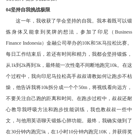
04
坚持自我
挑战极限
这一年，我收获了学会坚持的自我。我本着既可以锻
炼身体又能拿到奖牌的想法，参加了印尼（
Business
Finance Indonesia
）金融公司举办的
10K
和
5K
马拉松比赛。
每日工作结束后，若还有时间和精力，我都会坚持锻炼，
从
1k
到
2k
再到
3k
，最终能一次性毫不间断地跑完
10k
。在这
个过程中，我向印尼马拉松高手叔叔请教如何让跑步不枯
燥，他告诉我将
10k
拆分成一个个
50m
，将视线看向远方，
不要关注自己跑的距离和时间。在跑步过程中，叔叔还耐
心教导我呼吸方法和跑步技能训练，我也教叔叔一些中
文，与他用英语聊天锻炼心肺功能。最终，我确实做到了
在
30
分钟内跑完
5k
，在
1
小时
10
分钟内跑完
10K
，并获得奖