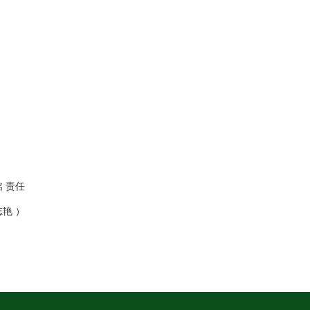
 责任
志艳 ）