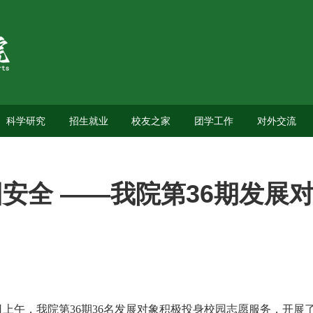
科学研究
招生就业
校友之家
团学工作
对外交流
安全 ——我院第36期发展
日上午，我院第
36
期
36
名发展对象积极投身校园志愿服务，开展