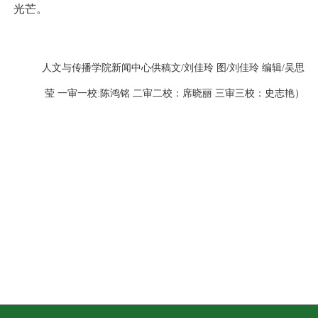
光芒。
人文与传播学院新闻中心供稿文/刘佳玲 图/刘佳玲 编辑/吴思
莹 一审一校:陈鸿铭 二审二校：席晓丽 三审三校：史志艳）