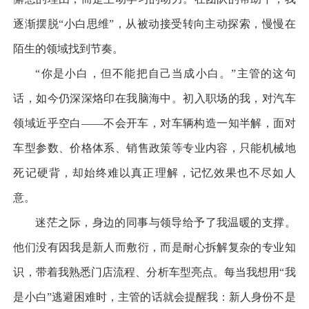
逐渐摆脱
“
小白思维
”
，从被动接受转向主动探索，慢慢在
陌生的领域找到节奏。
“
你是小白，但不能把自己当成小白。
”
主管的这句
话，如今仍深深烙印在我脑海中。初入职场的我，对汽车
领域近乎空白
——
不会开车，对车辆构造一知半解，面对
车型参数、价格体系、销售政策等专业内容，只能机械地
死记硬背，却始终难以真正理解，记忆效果也不尽如人
意。
迷茫之际，身边的同事与领导给予了我温暖的支撑。
他们没有因我是新人而敷衍，而是耐心拆解复杂的专业知
识，带着我熟悉门店流程、分析车型亮点。每当我想用
“
我
是小白
”
逃避困难时，主管的话就会提醒我：新人身份不是