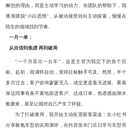
懈怠的理由，而是主动学习的动力。在团队的帮助下，我
逐渐摆脱
“
小白思维
”
，从被动接受转向主动探索，慢慢在
陌生的领域找到节奏。
一月一单：
从自信到焦虑 再到破局
“
一个月卖出一台车
”
，这是主管为我定下的首个目
标。起初，我满怀自信，觉得目标触手可及。然而，半个
多月过去，客户咨询寥寥无几，成交更是毫无进展。看着
身边同事有条不紊地跟进客户、达成订单，焦虑感如潮水
般袭来，甚至让我对自己产生了怀疑。
为了打破僵局，我开始主动拓宽获客渠道：在小红书
分享极氪车型的实用测评，在抖音发布门店日常与车型亮