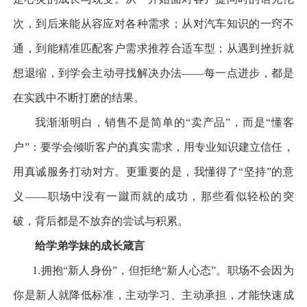
次，到后来能从容应对各种需求；从对汽车知识的一窍不
通，到能精准匹配客户需求推荐合适车型；从遇到挫折就
想退缩，到学会主动寻找解决办法
——
每一点进步，都是
在实践中不断打磨的结果。
我渐渐明白，销售不是简单的
“
卖产品
”
，而是
“
懂客
户
”
：要学会倾听客户的真实需求，用专业知识建立信任，
用真诚服务打动对方。更重要的是，我懂得了
“
坚持
”
的意
义
——
职场中没有一蹴而就的成功，那些看似轻松的突
破，背后都是不放弃的尝试与积累。
给学弟学妹的成长箴言
1.
拥抱
“
新人身份
”
，但拒绝
“
新人心态
”
。职场不会因为
你是新人就降低标准，主动学习、主动承担，才能快速成