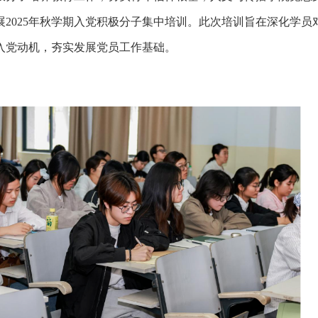
展
2025
年秋学期入党积极分子集中培训。此次培训旨在深化学员
入党动机，夯实发展党员工作基础。