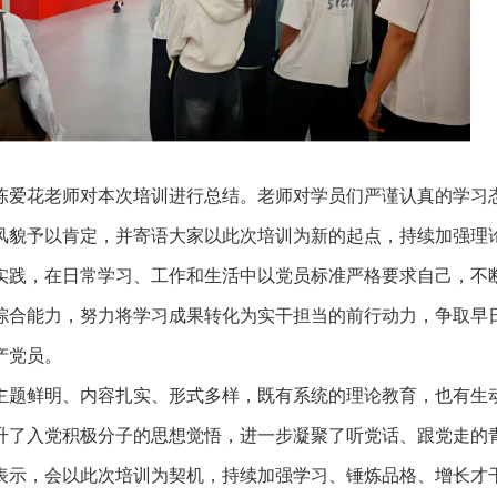
陈爱花老师对本次培训进行总结。老师对学员们严谨认真的学习
风貌予以肯定，并寄语大家以此次培训为新的起点，持续加强理
实践，在日常学习、工作和生活中以党员标准严格要求自己，不
综合能力，努力将学习成果转化为实干担当的前行动力，争取早
产党员。
主题鲜明、内容扎实、形式多样，既有系统的理论教育，也有生
升了入党积极分子的思想觉悟，进一步凝聚了听党话、跟党走的
表示，会以此次培训为契机，持续加强学习、锤炼品格、增长才