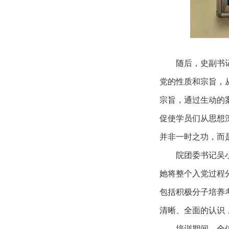
随后，史副书
党的性质和宗旨，
宗旨，通过生动的
促使学员们从思想
并非一时之功，而
院团委书记吴
她将整个入党过程
包括积极分子培养
清晰、全面的认识
培训期间，全