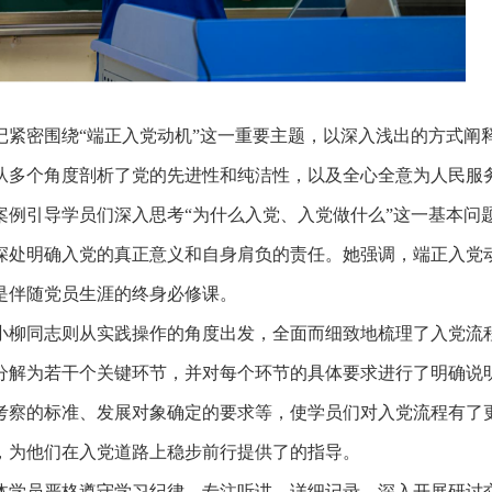
记紧密围绕
“
端正入党动机
”
这一重要主题，以深入浅出的方式阐
从多个角度剖析了党的先进性和纯洁性，以及全心全意为人民服
案例引导学员们深入思考
“
为什么入党、入党做什么
”
这一基本问
深处明确入党的真正意义和自身肩负的责任。她强调，端正入党
是伴随党员生涯的终身必修课。
小柳同志则从实践操作的角度出发，全面而细致地梳理了入党流
分解为若干个关键环节，并对每个环节的具体要求进行了明确说
考察的标准、发展对象确定的要求等，使学员们对入党流程有了
，为他们在入党道路上稳步前行提供了的指导。
体学员严格遵守学习纪律，专注听讲、详细记录，深入开展研讨