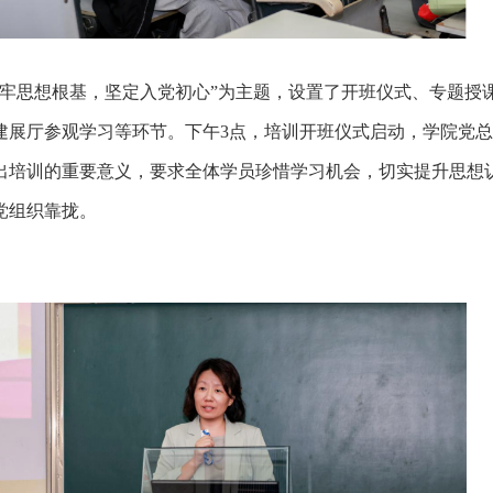
牢思想根基，坚定入党初心
”
为主题，设置了开班仪式、专题授
建展厅参观学习等环节。下午
3
点，培训开班仪式启动，学院党总
出培训的重要意义，要求全体学员珍惜学习机会，切实提升思想
党组织靠拢。