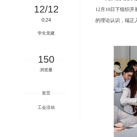
12/12
12
月
10
日下组织开
0:24
的理论认识，端正
学生党建
150
浏览量
首页
/
工会活动