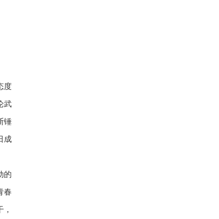
态度
论武
断锤
日成
动的
青春
干，