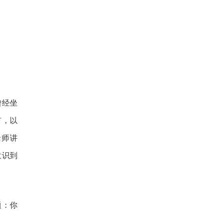
曾经坐
市，以
老师讲
意识到
题：你