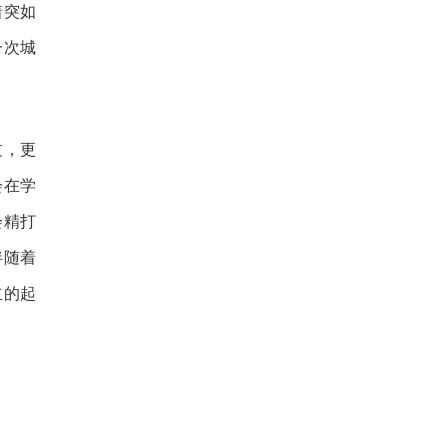
着突如
一次城
过，更
会在学
会精打
伴随着
立的起