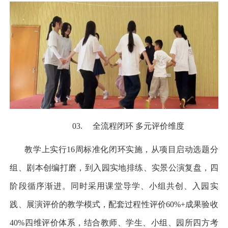
03.
全流程闭环 多元评价维度
教学上实行
16
周标准化闭环实施，从项目启动选题分
组、剧本创编打磨，到入园实地排练、实景公演复盘，四
阶段循序渐进。同时采用课堂导学、小组共创、入园实
践、展演评价的教学模式，配套过程性评价
60%+
成果验收
40%
四维评价体系，结合教师、学生、小组、园所四方考