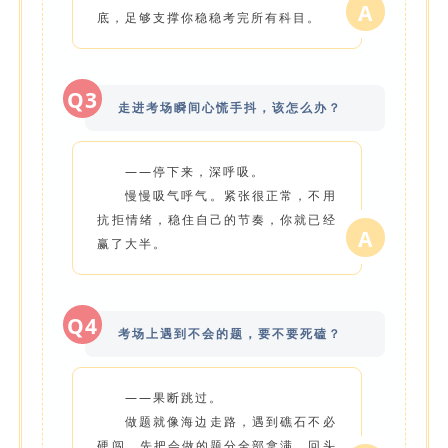
A
底，足够支撑你稳稳考完所有科目。
Q3
走进考场瞬间心慌手抖，该怎么办？
——停下来，深呼吸。
慢慢吸气呼气。紧张很正常，不用
抗拒情绪，稳住自己的节奏，你就已经
A
赢了大半。
Q4
考场上遇到不会的题，要不要死磕？
——果断跳过。
做题就像海边走路，遇到礁石不必
硬闯。先把会做的题分全部拿满，回头