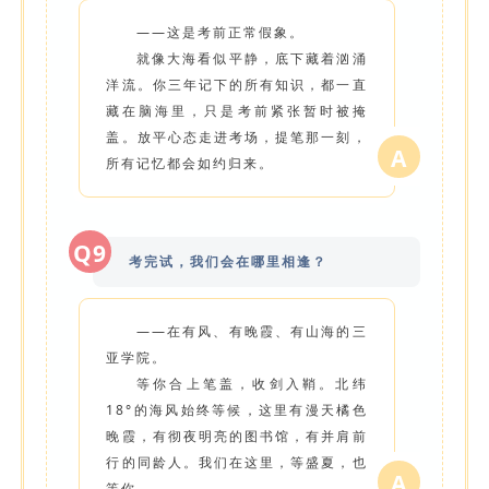
——这是考前正常假象。
就像大海看似平静，底下藏着汹涌
洋流。你三年记下的所有知识，都一直
藏在脑海里，只是考前紧张暂时被掩
盖。放平心态走进考场，提笔那一刻，
A
所有记忆都会如约归来。
Q9
考完试，我们会在哪里相逢？
——在有风、有晚霞、有山海的三
亚学院。
等你合上笔盖，收剑入鞘。北纬
18°的海风始终等候，这里有漫天橘色
晚霞，有彻夜明亮的图书馆，有并肩前
行的同龄人。我们在这里，等盛夏，也
A
等你。