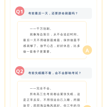
Q1
考前最后一天，还要拼命刷题吗？
——千万别刷。
就像海边落日，从不会追赶时间。
最后一天不用碰新题难题，保持做题手
感就够了。放平心态，好好休息，比多
A
做一套卷子更重要。
Q2
考前失眠睡不着，会不会影响考试？
——完全不会。
所有高三生考前都会紧张失眠，这
是正常反应。不用强迫自己入睡，闭眼
放空，想想海边晚风就好。你三年的功