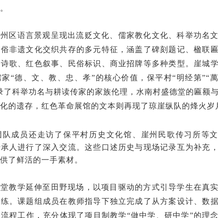
。
州区语言景观呈现出流贬文化、儒家教化文化、科举功名
民俗非遗文化交织共存的多元特征，涵盖了碑刻题记、楹联
墙诗歌、红色叙事、民俗标识、商业招牌等多种类型。崖城
儒家
“德、文、教、忠、孝”的核心价值，保平村“明经第”“
录了科举功名与耕读传家的家族伦理，水南村盛德堂的匾额
化的遗存，红色革命展馆的文本则再现了琼崖纵队的烽火岁
队成员还走访了保平村历史文化馆、崖州民歌传习所等文
传承人进行了深入交流。这些口述历史与现场记录互为补充
供了鲜活的一手素材。
堂教学延伸至田野现场，以项目驱动的方式引导学生在真
训练。课题组成员在教师指导下独立完成了从方案设计、数
全流程工作，充分体现了项目制教学
“做中学、研中学”的理