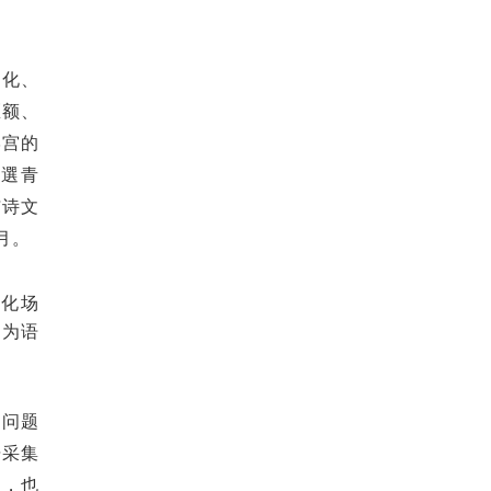
文化、
匾额、
学宫的
萬選青
与诗文
月。
化场
，为语
实问题
据采集
念，也