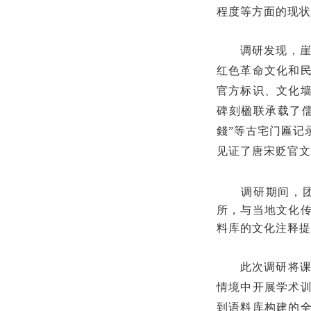
程度等方面的现状
调研发现，崖
红色革命文化和
官方标识、文化
碑刻楹联承载了
錢”等古宅门匾记
见证了唐宋贬官文
调研期间，团
所，与当地文化
料库的文化注释提
此次调研将课
情境中开展学术
到语料库构建的