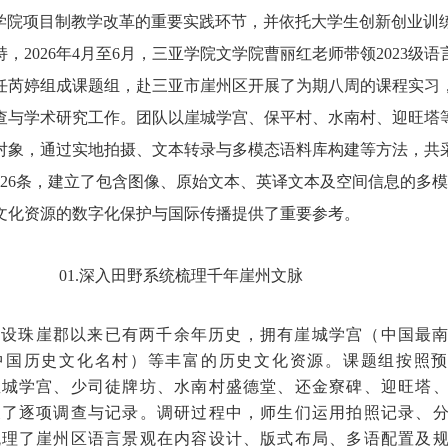
学院项目制教学改革的重要实践环节，并依托大学生创新创业训
持，
2026年4月至6月，三亚学院文学院曹丽红老师带领2023级语
任芮婷组成课题组，赴三亚市崖州区开展了为期八周的课程实习
查与学术研究工作。团队以崖城学宫、保平村、水南村、迎旺塔
对象，通过实地拍摄、文本转录与多模态语料库构建等方法，共
326条，建立了包含图像、原始文本、英译文本及空间信息的多
文化资源的数字化保护与国际传播提供了重要参考。
01.深入田野系统梳理千年崖州文脉
设
珠崖郡以来已有两千余年历史，拥有崖城学宫（中国最
中国历史文化名村）等丰富的历史文化资源。课题组按照
崖城学宫、少司徒牌坊、水南村盛德堂、还金寮碑、迎旺塔
展了逐项调查与记录。调研过程中，师生们运用拍照记录、
梳理了崖州区语言景观在内容设计、版式布局、多语配置及