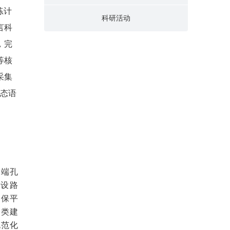
练计
科研活动
言科
，完
等核
采集
模态语
南端孔
预设路
、保平
分类建
规范化