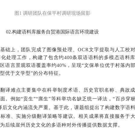
图
1 调研团队在保平村调研现场留影
02.构建语料库服务自贸港国际语言环境建设
基础上，团队完成了图像预处理、
OCR文字提取与人工校
化处理工作，构建了包含约400条双语语料的多模态语料
区语言景观双语覆盖率约40%，呈现“文保单位优于村落内
型优于文学型”的分布特征。
翻译难点主要集中在科举制度术语、历史官职名称、典故
方面。例如
“贡生”“廪生”等科举功名缺乏统一译法，“百步穿杨
译后文化内涵流失严重。基于此，课题组提出了构建数字语
写标准、实施分级翻译策略等建议。相关成果将直接服务于
为后续崖州历史文化的多语种对外传播提供数据支撑。