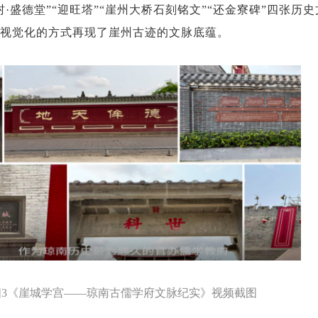
·盛德堂”“迎旺塔”“崖州大桥石刻铭文”“还金寮碑”四张历
视觉化的方式再现了崖州古迹的文脉底蕴。
图
3《崖城学宫——琼南古儒学府文脉纪实》视频截图