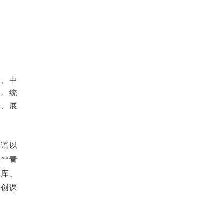
对、中
库。统
部、展
成语以
”“青
料库、
大创课