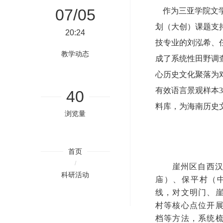
07/05
作为三亚学院文
划（大创）课题支
20:24
技专业的刘泓希、
教学动态
成了系统性田野调
心历史文化聚落为
有效语言景观样本
40
料库，为海南历史
浏览量
首页
/
崖州区自西汉
科研活动
庙）、保平村（
线，对文明门、
村等核心点位开
档等方法，系统