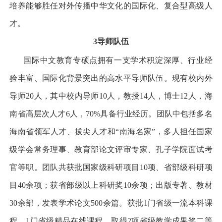
培养能够胜任对外传播中华文化的国际化、复合型高级人
才。
3
导师队伍
国际中文教育专硕点拥有一支学术积淀深厚、行业经
验丰富、国际化背景突出的高水平导师队伍。现有校内外
导师20
人，其中校内导师
10
人，教授
14
人，博士
12
人，海
南省高层次人才
6
人，
70%
具备行业经历。团队中包括多名
海南省领军人才、拔尖人才和
“
南海名家
”
，多人担任国家
级学会常务理事、教育部论文评审专家、孔子学院面试考
官等职。团队共获批国家级科研项目
10
项、省部级科研项
目
40
余项；获省部级以上科研奖
10
余项；出版专著、教材
30
余部，发表学术论文
500
余篇。获批
1
门省级一流本科课
程，
1
门省级精品在线课程，取得
2
项省级教学成果奖二等