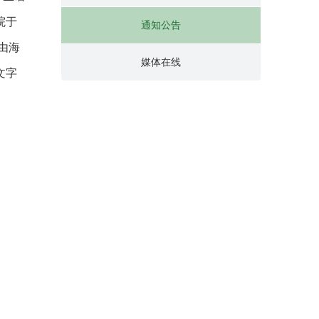
院于
通知公告
试由海
媒体在线
文字
。