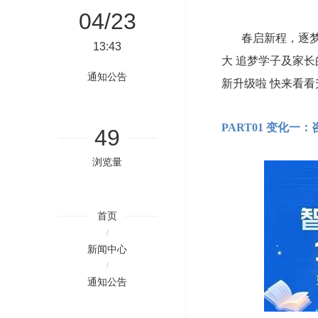
04/23
春启新程，逐梦同
13:43
大 追梦学子及家
通知公告
新升级啦 快来看
PART01
变化一：
49
浏览量
首页
/
新闻中心
/
通知公告