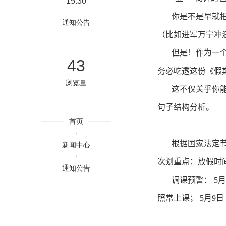
15:30
你是不是早就
通知公告
（比如进军万宁冲
但是！作为一
43
务必吃透这份《假
浏览量
这不仅关乎你
句子结构分析。
首页
/
根据国家法定
新闻中心
/
次划重点：放假时
通知公告
调课预警：
5
月
照常上课；
5
月
9
日