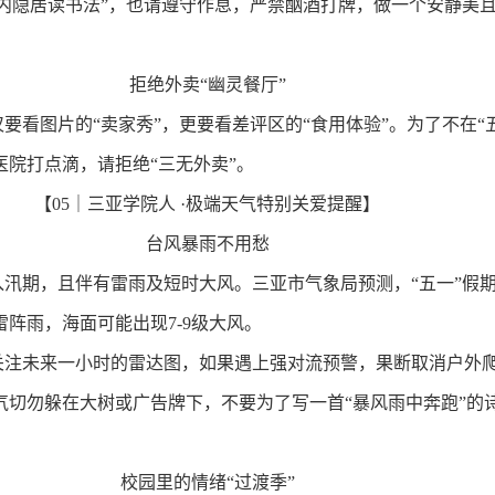
校内隐居读书法”，也请遵守作息，严禁酗酒打牌，做一个安静美
。
拒绝外卖“幽灵餐厅”
要看图片的“卖家秀”，更要看差评区的“食用体验”。为了不在“
医院打点滴，请拒绝“三无外卖”。
【
05
｜三亚学院人
·
极端天气特别关爱提醒】
台风暴雨不用愁
入汛期，且伴有雷雨及短时大风。三亚市气象局预测，“五一”假
雷阵雨，海面可能出现
7-9
级大风。
关注未来一小时的雷达图，如果遇上强对流预警，果断取消户外
气切勿躲在大树或广告牌下，不要为了写一首“暴风雨中奔跑”的
校园里的情绪“过渡季”