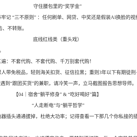
守住腰包里的“奖学金”
牢记 “三不原则” ：任何刷单、网贷、中奖还是假装
AI
换脸的视
击、不转账。
底线红线类（重头戏）
。
三遍：不套代购、不套代购、千万别套代购！
帮人带免税品，轻则海关扣货、征信拉黑；重则
3
年以下有期徒刑
遇到“跟团买货”的兼职，请冷笑一声，立马截图报告思想导师。
【
04
｜宿舍“躺平修身”
& “
吃好喝好”篇】
“
人走断电”与“躺平哲学”
电器插头通通拔掉，杜绝大功率；记得查看一下那几个你私接的