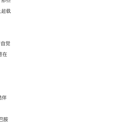
，那些
及超载
请自觉
意在
结伴
巴胺