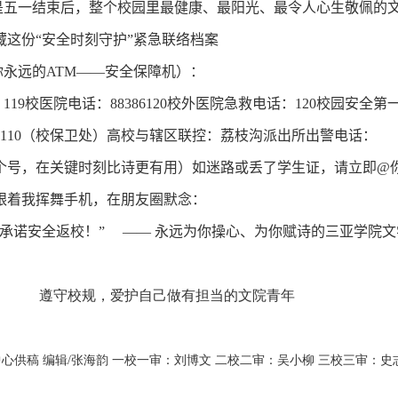
是五一结束后，整个校园里最健康、最阳光、最令人心生敬佩的
藏这份“安全时刻守护”紧急联络档案
你永远的
ATM——
安全保障机）：
：
119
校医院电话：
88386120
校外医院急救电话：
120
校园安全第
110
（校保卫处）高校与辖区联控：荔枝沟派出所出警电话：
个号，在关键时刻比诗更有用）如迷路或丢了学生证，请立即
@
跟着我挥舞手机，在朋友圈默念：
承诺安全返校！” —— 永远为你操心、为你赋诗的三亚学院文
遵守校规，爱护自己做有担当的文院青年
心供稿 编辑/张海韵 一校一审：刘博文 二校二审：吴小柳 三校三审：史