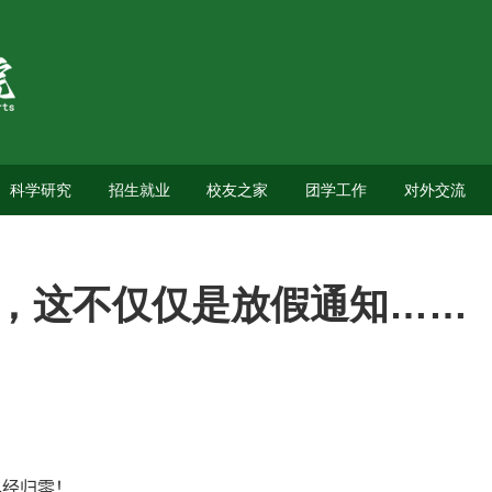
科学研究
招生就业
校友之家
团学工作
对外交流
南，这不仅仅是放假通知……
已经归零！