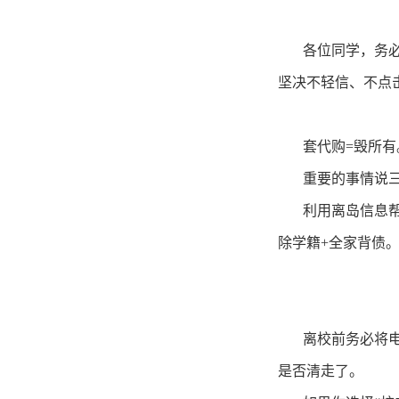
各位同学，务必
坚决不轻信、不点
套代购
=
毁所有
重要的事情说
利用离岛信息
除学籍
+
全家背债。
离校前务必将
是否清走了。