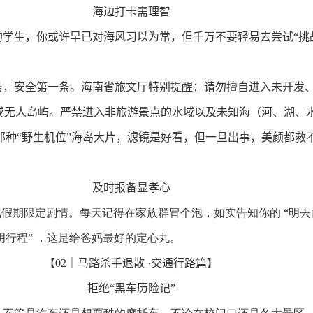
海边打卡需理智
的学生，你或许早已对海风习以为常，但千万不要轻易去尝试“挑
条，安全第一条。海南省旅文厅特别提醒：请勿擅自进入未开发
”或无人岛屿。严禁进入非旅游景点的水域以及未知海（河、湖、
那种“野生机位”海岛大片，滤镜是好看，但一旦出事，美颜都救
及时报备显孝心
成假期限定剧情。每天记得在家族群冒个泡，如实告知你的 “明去
明行程” ，这是给爸妈最好的定心丸。
【
02
｜马路杀手退散
·
交通行路篇】
拒绝“黑车历险记”