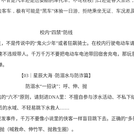
，不管是汽车还是想耍酷的摩托车。不论在校门口还是各大景区
的拉客车，极有可能是“黑车”体验一日游。拒绝乘坐无证、车况差
校内“四禁”防线
生，不是传说中的“鬼火少年”或者狂飙骑士。在校内行驶电动车
速不违规带人。千万千万不要把电动车电池带回宿舍充电，那玩
弹。
【
03
｜星辰大海
·
防溺水与防诈篇】
防溺水“一招诀”：呼、伸、抛
的“六不”原则，请刻进
DNA
里：不擅自参与涉水活动、不私下
员的水域、不轻易跳下水救人……
突发事件，千万不要像小说里的侠客一样盲目跳下去。正确的“多
、抛（喊救命、伸竹竿、抛救生圈）。