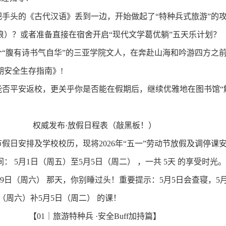
把手头的《古代汉语》丢到一边，开始做起了“特种兵式旅游”的
浪）？或者准备直接在宿舍开启“现代文学葛优躺”五天乐计划？
个“腹有诗书气自华”的三亚学院文人，在奔赴山海和吟游四方之
期安全生存指南》
!
能否平安返校，更关乎你是否能在假期后，继续优雅地在图书馆“
权威发布
·
放假日程表（敲黑板！）
节假日安排及学校校历，现将
2026
年“五一”劳动节放假及调停课
间：
5
月
1
日（周五）至
5
月
5
日（周二） ，一共
5
天 的享受时光。
9
日（周六） 那天，你别睡过头！重要提示：
5
月
5
日会查寝，
5
（周六）补
5
月
5
日（周二） 的课！
【
01
｜旅游特种兵
·
安全
Buff
加持篇】