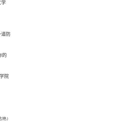
文学
一道防
你的
学院
志艳）