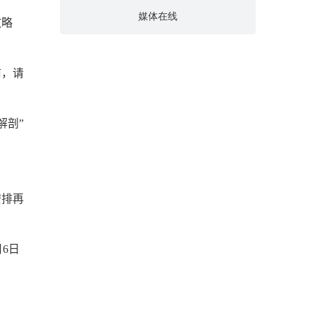
媒体在线
攻略
前，请
解剖”
安排再
月
6
日