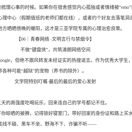
是梳理心事的时候。如果你在宿舍感觉内心孤独或者情绪被“
emo”
心理中心（假期值班的老师们都在线），或者约个好友去落笔洞
地方晒晒傍晚的暖阳，这才是三亚学院专属的心理治愈良策。
【
06
｜青春网络
·
文明言行与禁烟令】
不做“键盘侠”，共筑清朗网络空间
oogle
，但绝不跟风转发未经证实的热搜谣言。作为优秀大学生
养各种可能“越狱”的宠物（养书的除外）。
文学院特别叮嘱
·
最后的最后的爱心发射
五天的高强度吃喝玩乐，回来连自己的学号都记不住。
下你晾晒的被褥，记得锁好寝室门，带好回家的身份证和路上买
底线不碰、黑车不坐、野海不下、诈骗不听——