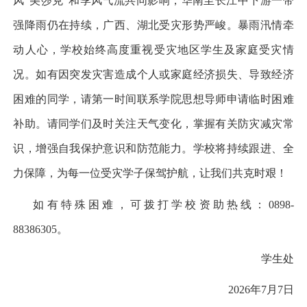
风
“
美莎克
”
和季风气流共同影响，华南至长江中下游一带
强降雨仍在持续，广西、湖北受灾形势严峻。暴雨汛情牵
动人心，学校始终高度重视受灾地区学生及家庭受灾情
况。如有因突发灾害造成个人或家庭经济损失、导致经济
困难的同学，请第一时间联系学院思想导师申请临时困难
补助。请同学们及时关注天气变化，掌握有关防灾减灾常
识，增强自我保护意识和防范能力。学校将持续跟进、全
力保障，为每一位受灾学子保驾护航，让我们共克时艰！
如有特殊困难，可拨打学校资助热线：
0898-
88386305
。
学生处
2026
年
7
月
7
日