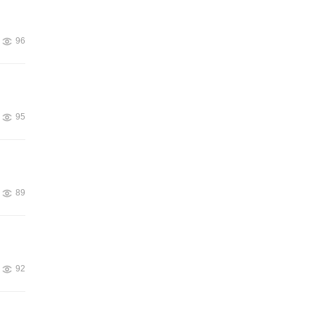
96
95
89
92