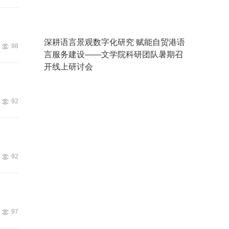
深耕语言景观数字化研究 赋能自贸港语
98
言服务建设——文学院科研团队暑期召
开线上研讨会
92
92
97