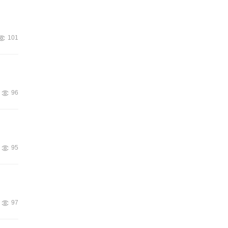
101
96
95
97