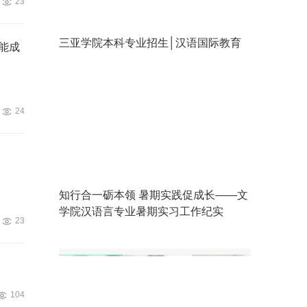
23
三亚学院本科专业招生│汉语国际教育
能成
24
知行合一砺本领 暑期实践促成长——文
学院汉语言专业暑期实习工作纪实
23
104